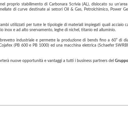
el proprio stabilimento di Carbonara Scrivia (AL), dislocato su un’area 
late di curve destinate ai settori Oil & Gas, Petrolchimico, Power Ge
bi utilizzati per tutte le tipologie di materiali impiegati quali acciaio 
o inox e ad alto snervamento, leghe di nichel, titanio ed alluminio.
brevetto industriale e permette la produzione di bends fino a 60” di dia
e Cojafex (PB 600 e PB 1000) ed una macchina elettrica (Schaefer SWR
rterà nuove opportunità e vantaggi a tutti i business partners del
Gruppo 