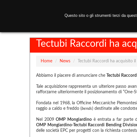
Questo sito o gli strumenti terzi da ques
H
Tectubi Raccordi ha ac
Home
/
News
/
Tectubi Raccordi ha acquisito 
Abbiamo il piacere di annunciare che
Tectubi Raccord
Tale acquisizione rappresenta un ulteriore passo avan
rafforzarne ulteriormente il posizionamento di “One-
Fondata nel 1968, la Officine Meccaniche Piemonte
raggio a caldo e freddo (
bends
) destinate alle condotte 
Nel 2009
OMP Mongiardino
è entrata a far parte 
OMP Mongiardino-Tectubi Raccordi Bending Divisio
delle società EPC per progetti con la richiesta contest