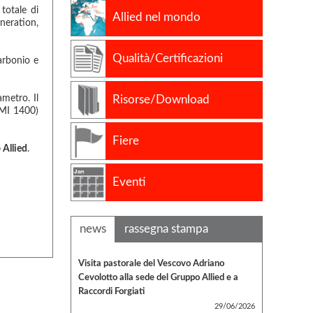
totale di
Allied nel mondo
neration,
Qualità/Certificazioni
carbonio e
metro. Il
Risorse/Download
BMI 1400)
Fiere
Allied
.
Eventi
news
rassegna stampa
Visita pastorale del Vescovo Adriano
Cevolotto alla sede del Gruppo Allied e a
Raccordi Forgiati
29/06/2026