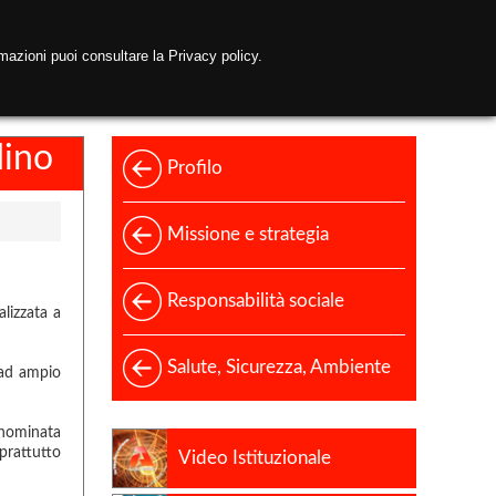
mazioni puoi consultare la Privacy policy.
el Gruppo
Contatti
dino
Profilo
Missione e strategia
Responsabilità sociale
alizzata a
Salute, Sicurezza, Ambiente
 ad ampio
nominata
prattutto
Video Istituzionale