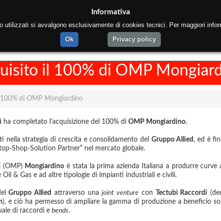
Informativa
to utilizzati si avvalgono esclusivamente di cookies tecnici. Per maggiori infor
ome
Chi siamo
Mercati
Insediamenti
Aziende d
Ok
Privacy policy
quisito il 100% di OMP Mongiar
il 100% di OMP Mongiardino
i
ha completato l'acquisizione del 100% di
OMP Mongiardino
.
ti nella strategia di crescita e consolidamento del
Gruppo Allied
, ed è fin
Stop-Shop-Solution Partner” nel mercato globale.
si (OMP)
Mongiardino
è stata la prima azienda Italiana a produrre curve
Oil & Gas e ad altre tipologie di impianti industriali e civili.
del
Gruppo Allied
attraverso una
joint venture
con
Tectubi Raccordi
(de
n
), e ciò ha permesso di ampliare la gamma di produzione a beneficio so
uale di raccordi e
bends
.